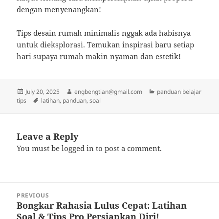
dengan menyenangkan!
Tips desain rumah minimalis nggak ada habisnya
untuk dieksplorasi. Temukan inspirasi baru setiap
hari supaya rumah makin nyaman dan estetik!
Posted
Author
Categories
July 20, 2025
engbengtian@gmail.com
panduan belajar
on
Tags
tips
latihan
,
panduan
,
soal
Leave a Reply
You must be
logged in
to post a comment.
Post
PREVIOUS
navigation
Bongkar Rahasia Lulus Cepat: Latihan
Previous
Soal & Tips Pro Persiapkan Diri!
post: