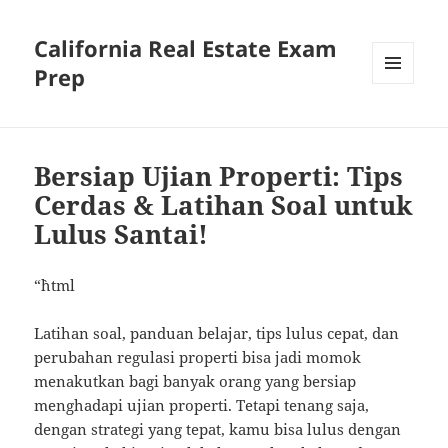
California Real Estate Exam
Prep
MENU
AND
WIDGETS
Bersiap Ujian Properti: Tips
Cerdas & Latihan Soal untuk
Lulus Santai!
“`html
Latihan soal, panduan belajar, tips lulus cepat, dan
perubahan regulasi properti bisa jadi momok
menakutkan bagi banyak orang yang bersiap
menghadapi ujian properti. Tetapi tenang saja,
dengan strategi yang tepat, kamu bisa lulus dengan