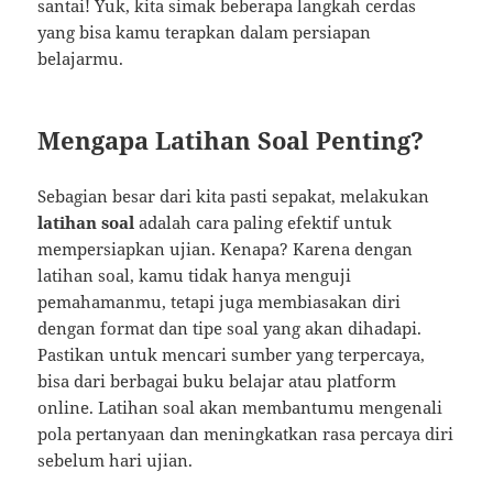
santai! Yuk, kita simak beberapa langkah cerdas
yang bisa kamu terapkan dalam persiapan
belajarmu.
Mengapa Latihan Soal Penting?
Sebagian besar dari kita pasti sepakat, melakukan
latihan soal
adalah cara paling efektif untuk
mempersiapkan ujian. Kenapa? Karena dengan
latihan soal, kamu tidak hanya menguji
pemahamanmu, tetapi juga membiasakan diri
dengan format dan tipe soal yang akan dihadapi.
Pastikan untuk mencari sumber yang terpercaya,
bisa dari berbagai buku belajar atau platform
online. Latihan soal akan membantumu mengenali
pola pertanyaan dan meningkatkan rasa percaya diri
sebelum hari ujian.