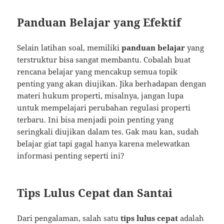
Panduan Belajar yang Efektif
Selain latihan soal, memiliki
panduan belajar
yang
terstruktur bisa sangat membantu. Cobalah buat
rencana belajar yang mencakup semua topik
penting yang akan diujikan. Jika berhadapan dengan
materi hukum properti, misalnya, jangan lupa
untuk mempelajari perubahan regulasi properti
terbaru. Ini bisa menjadi poin penting yang
seringkali diujikan dalam tes. Gak mau kan, sudah
belajar giat tapi gagal hanya karena melewatkan
informasi penting seperti ini?
Tips Lulus Cepat dan Santai
Dari pengalaman, salah satu
tips lulus cepat
adalah