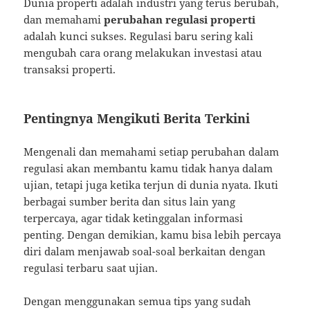
Dunia properti adalah industri yang terus berubah,
dan memahami
perubahan regulasi properti
adalah kunci sukses. Regulasi baru sering kali
mengubah cara orang melakukan investasi atau
transaksi properti.
Pentingnya Mengikuti Berita Terkini
Mengenali dan memahami setiap perubahan dalam
regulasi akan membantu kamu tidak hanya dalam
ujian, tetapi juga ketika terjun di dunia nyata. Ikuti
berbagai sumber berita dan situs lain yang
terpercaya, agar tidak ketinggalan informasi
penting. Dengan demikian, kamu bisa lebih percaya
diri dalam menjawab soal-soal berkaitan dengan
regulasi terbaru saat ujian.
Dengan menggunakan semua tips yang sudah