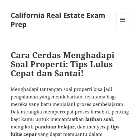
California Real Estate Exam
Prep
MENU
AND
WIDGETS
Cara Cerdas Menghadapi
Soal Properti: Tips Lulus
Cepat dan Santai!
Menghadapi tantangan soal properti bisa jadi
pengalaman yang mendebarkan, terutama bagi
mereka yang baru menjalani proses pembelajaran.
Dalam rangka mempercepat proses tersebut, penting
bagi kamu untuk memanfaatkan
latihan soal
,
mengikuti
panduan belajar
, dan menyerap
tips
lulus cepat
yang dapat membantu dalam