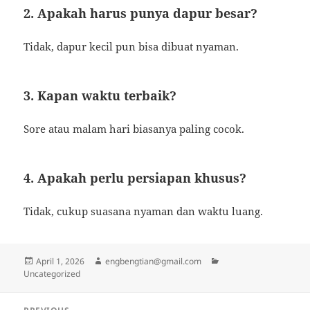
2. Apakah harus punya dapur besar?
Tidak, dapur kecil pun bisa dibuat nyaman.
3. Kapan waktu terbaik?
Sore atau malam hari biasanya paling cocok.
4. Apakah perlu persiapan khusus?
Tidak, cukup suasana nyaman dan waktu luang.
Posted
Author
Categories
April 1, 2026
engbengtian@gmail.com
on
Uncategorized
Post