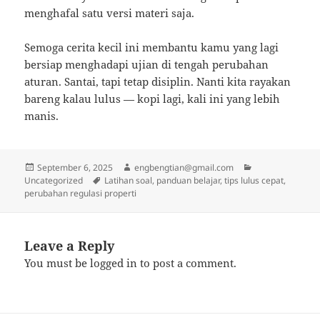
menghafal satu versi materi saja.
Semoga cerita kecil ini membantu kamu yang lagi
bersiap menghadapi ujian di tengah perubahan
aturan. Santai, tapi tetap disiplin. Nanti kita rayakan
bareng kalau lulus — kopi lagi, kali ini yang lebih
manis.
Posted
Author
Categories
September 6, 2025
engbengtian@gmail.com
on
Tags
Uncategorized
Latihan soal, panduan belajar, tips lulus cepat,
perubahan regulasi properti
Leave a Reply
You must be
logged in
to post a comment.