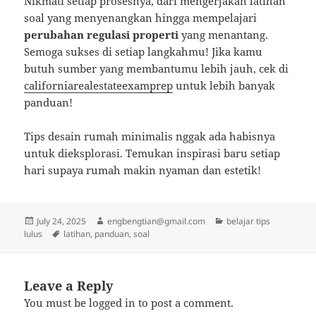
Nikmati setiap prosesnya, dari mengerjakan latihan
soal yang menyenangkan hingga mempelajari
perubahan regulasi properti
yang menantang.
Semoga sukses di setiap langkahmu! Jika kamu
butuh sumber yang membantumu lebih jauh, cek di
californiarealestateexamprep
untuk lebih banyak
panduan!
Tips desain rumah minimalis nggak ada habisnya
untuk dieksplorasi. Temukan inspirasi baru setiap
hari supaya rumah makin nyaman dan estetik!
Posted
Author
Categories
July 24, 2025
engbengtian@gmail.com
belajar tips
on
Tags
lulus
latihan
,
panduan
,
soal
Leave a Reply
You must be
logged in
to post a comment.