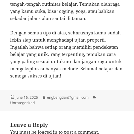
tengah-tengah rutinitas belajar. Temukan olahraga
yang kamu suka, bisa jogging, yoga, atau bahkan
sekadar jalan-jalan santai di taman.
Dengan semua tips di atas, seharusnya kamu sudah
lebih siap untuk menghadapi ujian properti.
Ingatlah bahwa setiap orang memiliki pendekatan
belajar yang unik. Yang terpenting, temukan cara
yang paling sesuai untukmu dan jangan ragu untuk
mengeksplorasi banyak metode. Selamat belajar dan
semoga sukses di ujian!
Posted
Author
Categories
June 16, 2025
engbengtian@gmail.com
on
Uncategorized
Leave a Reply
You must be
logged in
to post a comment.