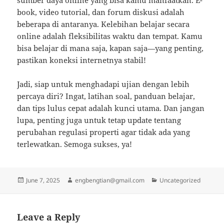
sumber daya online yang bisa kamu manfaatkan. E-
book, video tutorial, dan forum diskusi adalah
beberapa di antaranya. Kelebihan belajar secara
online adalah fleksibilitas waktu dan tempat. Kamu
bisa belajar di mana saja, kapan saja—yang penting,
pastikan koneksi internetnya stabil!
Jadi, siap untuk menghadapi ujian dengan lebih
percaya diri? Ingat, latihan soal, panduan belajar,
dan tips lulus cepat adalah kunci utama. Dan jangan
lupa, penting juga untuk tetap update tentang
perubahan regulasi properti agar tidak ada yang
terlewatkan. Semoga sukses, ya!
Posted
Author
Categories
June 7, 2025
engbengtian@gmail.com
Uncategorized
on
Leave a Reply