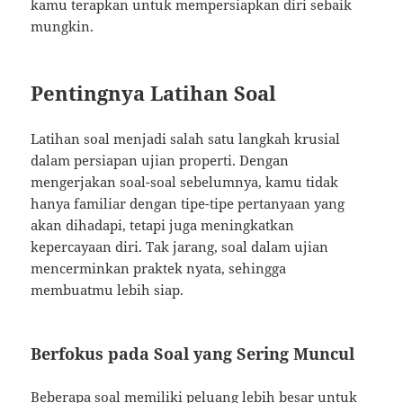
kamu terapkan untuk mempersiapkan diri sebaik
mungkin.
Pentingnya Latihan Soal
Latihan soal menjadi salah satu langkah krusial
dalam persiapan ujian properti. Dengan
mengerjakan soal-soal sebelumnya, kamu tidak
hanya familiar dengan tipe-tipe pertanyaan yang
akan dihadapi, tetapi juga meningkatkan
kepercayaan diri. Tak jarang, soal dalam ujian
mencerminkan praktek nyata, sehingga
membuatmu lebih siap.
Berfokus pada Soal yang Sering Muncul
Beberapa soal memiliki peluang lebih besar untuk