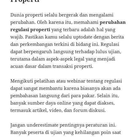
Dunia properti selalu bergerak dan mengalami
perubahan. Oleh karena itu, memahami
perubahan
regulasi properti
yang terbaru adalah hal yang
wajib. Pastikan kamu selalu uptodate dengan berita
dan perkembangan terkini di bidang ini. Regulasi
dapat berpengaruh langsung terhadap lulus ujian,
terutama dalam aspek-aspek legal yang menjadi
acuan dasar dalam transaksi properti.
Mengikuti pelatihan atau webinar tentang regulasi
dapat sangat membantu karena biasanya akan ada
pembahasan langsung dari para pakar. Selain itu,
banyak sumber daya online yang dapat diakses,
termasuk artikel, video, dan forum diskusi.
Jangan underestimate pentingnya peraturan ini.
Banyak peserta di ujian yang kehilangan poin saat