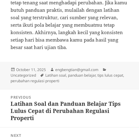
tetap tenang saat menghadapi perubahan. Jika kamu
butuh panduan praktis, mulailah dengan latihan
soal yang terstruktur, cari sumber yang relevan,
serta ikuti pola belajar yang membuatmu tetap
konsisten. Akhirnya, langkah kecil yang konsisten
setiap hari bisa membawa kamu pada hasil yang
besar saat hari ujian tiba.
Posted
Author
Categories
October 11, 2025
engbengtian@gmail.com
on
Tags
Uncategorized
Latihan soal, panduan belajar, tips lulus cepat,
perubahan regulasi properti
Post
PREVIOUS
navigation
Latihan Soal dan Panduan Belajar Tips
Previous
Lulus Cepat di Perubahan Regulasi
post:
Properti
NEXT