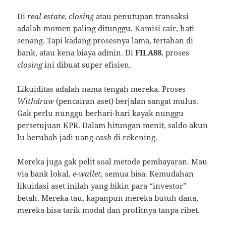
Di
real estate
,
closing
atau penutupan transaksi
adalah momen paling ditunggu. Komisi cair, hati
senang. Tapi kadang prosesnya lama, tertahan di
bank, atau kena biaya admin. Di
FILA88
, proses
closing
ini dibuat super efisien.
Likuiditas adalah nama tengah mereka. Proses
Withdraw
(pencairan aset) berjalan sangat mulus.
Gak perlu nunggu berhari-hari kayak nunggu
persetujuan KPR. Dalam hitungan menit, saldo akun
lu berubah jadi uang
cash
di rekening.
Mereka juga gak pelit soal metode pembayaran. Mau
via bank lokal,
e-wallet
, semua bisa. Kemudahan
likuidasi aset inilah yang bikin para “investor”
betah. Mereka tau, kapanpun mereka butuh dana,
mereka bisa tarik modal dan profitnya tanpa ribet.