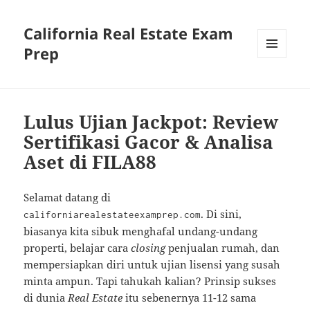
California Real Estate Exam
Prep
MENU
AND
WIDGETS
Lulus Ujian Jackpot: Review
Sertifikasi Gacor & Analisa
Aset di FILA88
Selamat datang di
. Di sini,
californiarealestateexamprep.com
biasanya kita sibuk menghafal undang-undang
properti, belajar cara
closing
penjualan rumah, dan
mempersiapkan diri untuk ujian lisensi yang susah
minta ampun. Tapi tahukah kalian? Prinsip sukses
di dunia
Real Estate
itu sebenernya 11-12 sama