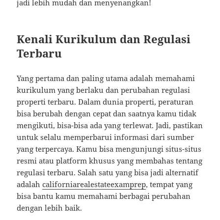
jadi lebih mudah dan menyenangkan!
Kenali Kurikulum dan Regulasi
Terbaru
Yang pertama dan paling utama adalah memahami
kurikulum yang berlaku dan perubahan regulasi
properti terbaru. Dalam dunia properti, peraturan
bisa berubah dengan cepat dan saatnya kamu tidak
mengikuti, bisa-bisa ada yang terlewat. Jadi, pastikan
untuk selalu memperbarui informasi dari sumber
yang terpercaya. Kamu bisa mengunjungi situs-situs
resmi atau platform khusus yang membahas tentang
regulasi terbaru. Salah satu yang bisa jadi alternatif
adalah
californiarealestateexamprep
, tempat yang
bisa bantu kamu memahami berbagai perubahan
dengan lebih baik.