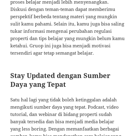
proses belajar menjadi lebih menyenangkan.
Diskusi dengan teman-teman dapat memberimu
perspektif berbeda tentang materi yang mungkin
sulit kamu pahami. Selain itu, kamu juga bisa saling
tukar informasi mengenai perubahan regulasi
properti dan tips belajar yang mungkin belum kamu
ketahui. Gruop ini juga bisa menjadi motivasi
tersendiri agar tetap semangat belajar.
Stay Updated dengan Sumber
Daya yang Tepat
Satu hal lagi yang tidak boleh ketinggalan adalah
mengikuti sumber daya yang tepat. Podcast, video
tutorial, dan webinar di bidang properti sudah
banyak tersedia dan bisa menjadi media belajar
yang less boring. Dengan memanfaatkan berbagai