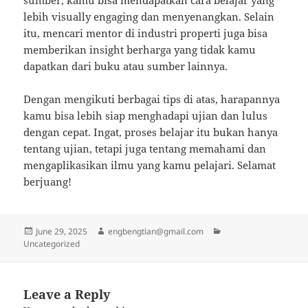
sumber, kamu bisa mendapatkan cara belajar yang
lebih visually engaging dan menyenangkan. Selain
itu, mencari mentor di industri properti juga bisa
memberikan insight berharga yang tidak kamu
dapatkan dari buku atau sumber lainnya.
Dengan mengikuti berbagai tips di atas, harapannya
kamu bisa lebih siap menghadapi ujian dan lulus
dengan cepat. Ingat, proses belajar itu bukan hanya
tentang ujian, tetapi juga tentang memahami dan
mengaplikasikan ilmu yang kamu pelajari. Selamat
berjuang!
Posted
Author
Categories
June 29, 2025
engbengtian@gmail.com
on
Uncategorized
Leave a Reply