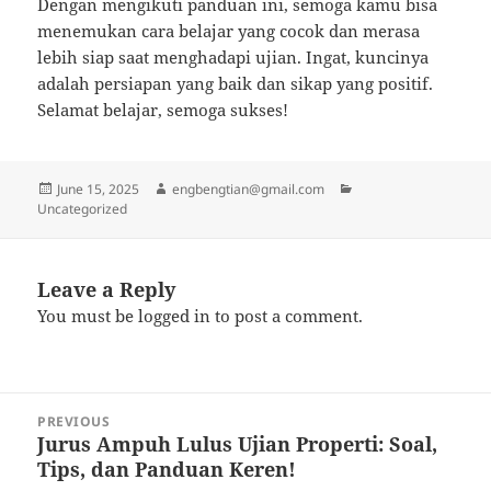
Dengan mengikuti panduan ini, semoga kamu bisa
menemukan cara belajar yang cocok dan merasa
lebih siap saat menghadapi ujian. Ingat, kuncinya
adalah persiapan yang baik dan sikap yang positif.
Selamat belajar, semoga sukses!
Posted
Author
Categories
June 15, 2025
engbengtian@gmail.com
on
Uncategorized
Leave a Reply
You must be
logged in
to post a comment.
Post
PREVIOUS
navigation
Jurus Ampuh Lulus Ujian Properti: Soal,
Previous
Tips, dan Panduan Keren!
post: