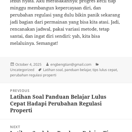
lebih nyata. Aku merasakannya: progres kecil tiap
minggu membangun kepercayaan diri, dan
perubahan regulasi yang dulu bikin panik sekarang
jadi bagian dari permainan yang bisa kita atasi. Jadi,
rencanakan jadwal, pakai variasi metode, tetap
santai, dan ingat diri sendiri: yah, kita bisa
melaluinya. Semangat!
Posted
Author
Categories
October 4, 2025
engbengtian@gmail.com
on
Tags
Uncategorized
Latihan soal, panduan belajar, tips lulus cepat,
perubahan regulasi properti
Post
PREVIOUS
navigation
Latihan Soal Panduan Belajar Lulus
Previous
Cepat Hadapi Perubahan Regulasi
post:
Properti
NEXT