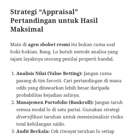
Strategi “Appraisal”
Pertandingan untuk Hasil
Maksimal
Main di
agen sbobet resmi
itu bukan cuma soal
hoki-hokian, Bang. Lo butuh metode analisa yang
tajam layaknya seorang penilai properti handal.
Analisis Nilai (Value Betting):
Jangan cuma
pasang di tim favorit. Cari pertandingan di mana
odds yang ditawarkan lebih besar daripada
probabilitas kejadian aslinya.
Manajemen Portofolio (Bankroll):
Jangan taruh
semua modal lo di satu partai. Gunakan strategi
diversifikasi
taruhan untuk meminimalisir risiko
total kehilangan saldo.
Audit Berkala:
Cek riwayat taruhan lo setiap