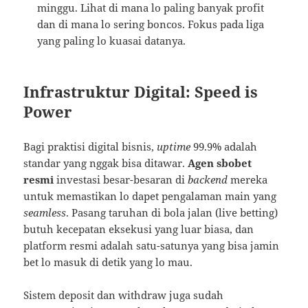
minggu. Lihat di mana lo paling banyak profit
dan di mana lo sering boncos. Fokus pada liga
yang paling lo kuasai datanya.
Infrastruktur Digital: Speed is
Power
Bagi praktisi digital bisnis,
uptime
99.9% adalah
standar yang nggak bisa ditawar.
Agen sbobet
resmi
investasi besar-besaran di
backend
mereka
untuk memastikan lo dapet pengalaman main yang
seamless
. Pasang taruhan di bola jalan (live betting)
butuh kecepatan eksekusi yang luar biasa, dan
platform resmi adalah satu-satunya yang bisa jamin
bet lo masuk di detik yang lo mau.
Sistem deposit dan withdraw juga sudah