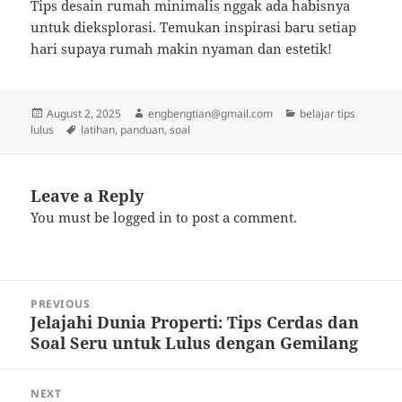
Tips desain rumah minimalis nggak ada habisnya
untuk dieksplorasi. Temukan inspirasi baru setiap
hari supaya rumah makin nyaman dan estetik!
Posted
Author
Categories
August 2, 2025
engbengtian@gmail.com
belajar tips
on
Tags
lulus
latihan
,
panduan
,
soal
Leave a Reply
You must be
logged in
to post a comment.
Post
PREVIOUS
navigation
Jelajahi Dunia Properti: Tips Cerdas dan
Previous
Soal Seru untuk Lulus dengan Gemilang
post:
NEXT