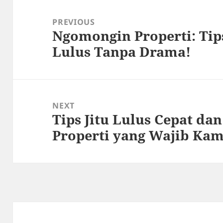
Post
navigation
PREVIOUS
Ngomongin Properti: Tips
Previous
Lulus Tanpa Drama!
post:
NEXT
Tips Jitu Lulus Cepat da
Next
Properti yang Wajib Ka
post: