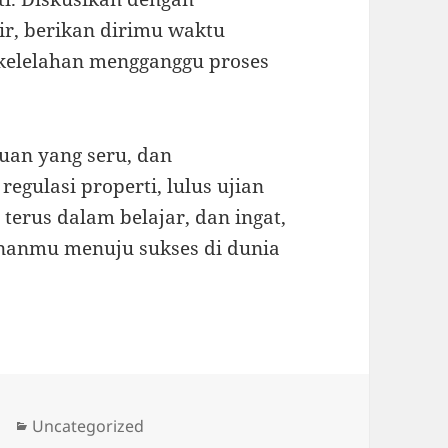
hir, berikan dirimu waktu
 kelelahan mengganggu proses
duan yang seru, dan
gulasi properti, lulus ujian
terus dalam belajar, dan ingat,
lananmu menuju sukses di dunia
Categories
Uncategorized