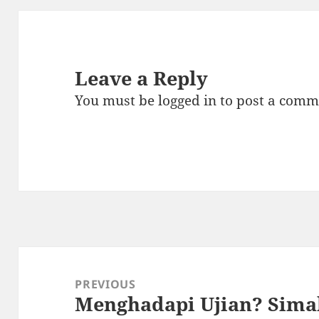
Leave a Reply
You must be
logged in
to post a comm
Post
navigation
PREVIOUS
Menghadapi Ujian? Simak
Previous