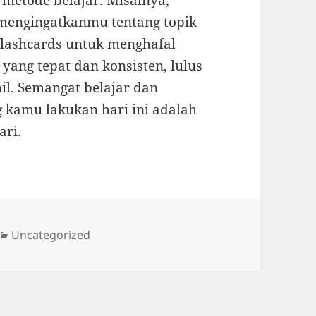
metode belajar. Misalnya,
mengingatkanmu tentang topik
flashcards untuk menghafal
yang tepat dan konsisten, lulus
hil. Semangat belajar dan
g kamu lakukan hari ini adalah
ari.
Categories
Uncategorized