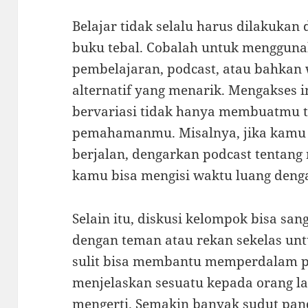
Belajar tidak selalu harus dilakukan
buku tebal. Cobalah untuk mengguna
pembelajaran, podcast, atau bahkan
alternatif yang menarik. Mengakses 
bervariasi tidak hanya membuatmu t
pemahamanmu. Misalnya, jika kamu l
berjalan, dengarkan podcast tentang 
kamu bisa mengisi waktu luang denga
Selain itu, diskusi kelompok bisa sa
dengan teman atau rekan sekelas unt
sulit bisa membantu memperdalam
menjelaskan sesuatu kepada orang 
mengerti. Semakin banyak sudut pa