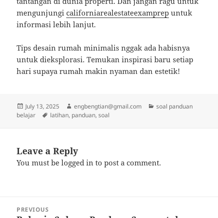
tantangan di dunia properti. Dan jangan ragu untuk
mengunjungi
californiarealestateexamprep
untuk
informasi lebih lanjut.
Tips desain rumah minimalis nggak ada habisnya
untuk dieksplorasi. Temukan inspirasi baru setiap
hari supaya rumah makin nyaman dan estetik!
Posted
Author
Categories
July 13, 2025
engbengtian@gmail.com
soal panduan
on
Tags
belajar
latihan
,
panduan
,
soal
Leave a Reply
You must be
logged in
to post a comment.
Post
PREVIOUS
navigation