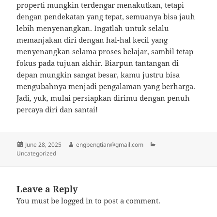
properti mungkin terdengar menakutkan, tetapi
dengan pendekatan yang tepat, semuanya bisa jauh
lebih menyenangkan. Ingatlah untuk selalu
memanjakan diri dengan hal-hal kecil yang
menyenangkan selama proses belajar, sambil tetap
fokus pada tujuan akhir. Biarpun tantangan di
depan mungkin sangat besar, kamu justru bisa
mengubahnya menjadi pengalaman yang berharga.
Jadi, yuk, mulai persiapkan dirimu dengan penuh
percaya diri dan santai!
Posted
Author
Categories
June 28, 2025
engbengtian@gmail.com
on
Uncategorized
Leave a Reply
You must be
logged in
to post a comment.