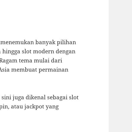
g menemukan banyak pilihan
a hingga slot modern dengan
 Ragam tema mulai dari
a Asia membuat permainan
ini juga dikenal sebagai slot
pin, atau jackpot yang