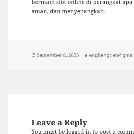
bermain slot online di perangkat ap
aman, dan menyenangkan.
Posted
Author
September 8, 2025
engbengtian@gmai
on
Leave a Reply
You must be
logged in
to post a comm