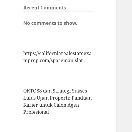
Recent Comments
No comments to show.
https://californiarealestateexa
mprep.com/spaceman-slot
OKTO88 dan Strategi Sukses
Lulus Ujian Properti: Panduan
Karier untuk Calon Agen
Profesional