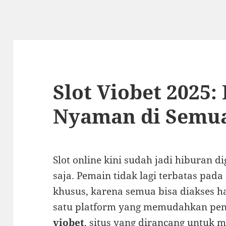
Slot Viobet 2025
Nyaman di Semua
Slot online kini sudah jadi hiburan d
saja. Pemain tidak lagi terbatas pada
khusus, karena semua bisa diakses h
satu platform yang memudahkan pen
viobet
, situs yang dirancang untuk