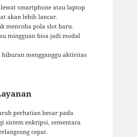
lewat smartphone atau laptop
t akan lebih lancar.
k mencoba pola slot baru.
au mingguan bisa jadi modal
 hiburan mengganggu aktivitas
Layanan
aruh perhatian besar pada
i sistem enkripsi, sementara
erlangsung cepat.