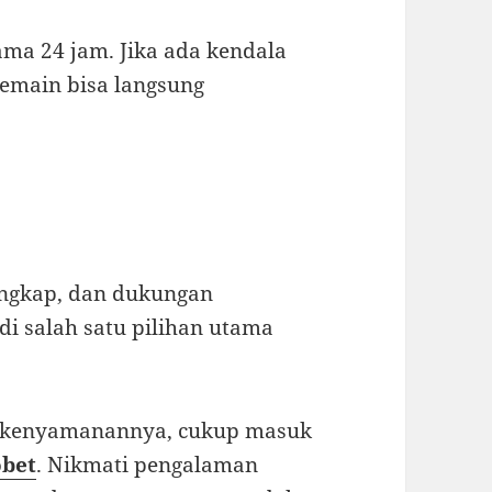
ma 24 jam. Jika ada kendala
pemain bisa langsung
lengkap, dan dukungan
i salah satu pilihan utama
i kenyamanannya, cukup masuk
obet
. Nikmati pengalaman