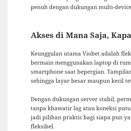
penuh dengan dukungan multi-device
Akses di Mana Saja, Kapa
Keunggulan utama Viobet adalah fleks
bermain menggunakan laptop di ruma
smartphone saat bepergian. Tampilan 
sehingga layar besar maupun kecil t
Dengan dukungan server stabil, perm
tanpa khawatir lag atau koneksi put
jadi pilihan praktis bagi siapa pun y
fleksibel.