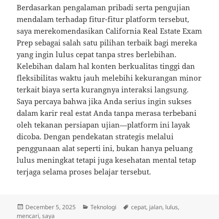
Berdasarkan pengalaman pribadi serta pengujian
mendalam terhadap fitur-fitur platform tersebut,
saya merekomendasikan California Real Estate Exam
Prep sebagai salah satu pilihan terbaik bagi mereka
yang ingin lulus cepat tanpa stres berlebihan.
Kelebihan dalam hal konten berkualitas tinggi dan
fleksibilitas waktu jauh melebihi kekurangan minor
terkait biaya serta kurangnya interaksi langsung.
Saya percaya bahwa jika Anda serius ingin sukses
dalam karir real estat Anda tanpa merasa terbebani
oleh tekanan persiapan ujian—platform ini layak
dicoba. Dengan pendekatan strategis melalui
penggunaan alat seperti ini, bukan hanya peluang
lulus meningkat tetapi juga kesehatan mental tetap
terjaga selama proses belajar tersebut.
Posted
Categories
Tags
December 5, 2025
Teknologi
cepat
,
jalan
,
lulus
,
on
mencari
,
saya