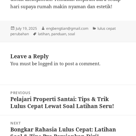
hari supaya rumah makin nyaman dan estetik!
Posted
Author
Categories
July 19, 2025
engbengtian@gmail.com
lulus cepat
on
Tags
perubahan
latihan
,
panduan
,
soal
Leave a Reply
You must be
logged in
to post a comment.
Post
PREVIOUS
navigation
Pelajari Properti Santai: Tips & Trik
Previous
Lulus Cepat Lewat Soal Latihan Seru!
post:
NEXT
Bongkar Rahasia Lulus Cepat: Latihan
Next