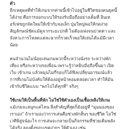
ตัว
อีกเหตุผลที่ทำให้เกมจากค่ายนี้เข้าไปอยู่ในชีวิตของคนยุคนี้
ได้ง่าย คือการออกแบบให้รองรับมือถืออย่างเต็มที่ อินเท
อร์เฟซถูกจัดใหม่ให้เข้ากับจอเล็ก ปุ่มใหญ่พอให้กดง่าย
สัญลักษณ์ชัดแม้ดูจากระยะปกติ ไม่ต้องเพ่งจนปวดตา และ
จังหวะการโหลดแต่ละฉากก็รวดเร็วพอให้เล่นได้แม้มีเวลา
น้อย
คนจำนวนไม่น้อยเล่นเกมพวกนี้ระหว่างนั่งรถ ระหว่างพัก
เที่ยง หรือระหว่างรอเพื่อน เพราะรู้ว่าหยิบมือถือขึ้นมา เปิด
เว็บ เข้าเกม แล้วหมุนไม่กี่รอบก็ได้ฟีลเปลี่ยนอารมณ์แล้ว
การที่เกมไม่บังคับให้ต้องอยู่หน้าคอมตลอดเวลา ทำให้มัน
เข้ากับชีวิตแบบ “พกไปได้ทุกที่” จริงๆ
ใช้เกมให้เป็นพื้นที่พัก ไม่ใช่ใช้ตัวเองเป็นเชื้อเพลิงให้เกม
แม้เกมจะสนุกแค่ไหน สิ่งสำคัญที่สุดก็ยังอยู่ที่ “มุมมองของ
เราเอง” ถ้าเรามองว่าการเล่นคือช่วงพักสั้นๆ ของชีวิต ไม่ใช่
เวทีพิสูจน์อะไร การเล่นจะกลายเป็นกิจกรรมที่ช่วยเติมพลัง
ได้จริง ลองตั้งขอบเขตง่ายๆ ให้ตัวเอง เช่น