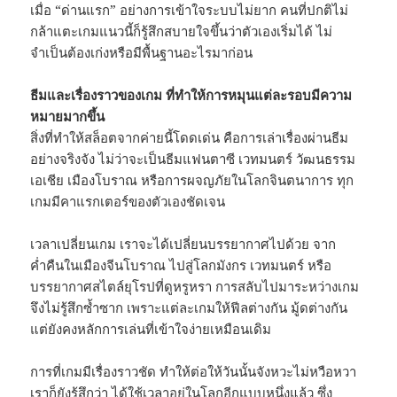
เมื่อ “ด่านแรก” อย่างการเข้าใจระบบไม่ยาก คนที่ปกติไม่
กล้าแตะเกมแนวนี้ก็รู้สึกสบายใจขึ้นว่าตัวเองเริ่มได้ ไม่
จำเป็นต้องเก่งหรือมีพื้นฐานอะไรมาก่อน
ธีมและเรื่องราวของเกม ที่ทำให้การหมุนแต่ละรอบมีความ
หมายมากขึ้น
สิ่งที่ทำให้สล็อตจากค่ายนี้โดดเด่น คือการเล่าเรื่องผ่านธีม
อย่างจริงจัง ไม่ว่าจะเป็นธีมแฟนตาซี เวทมนตร์ วัฒนธรรม
เอเชีย เมืองโบราณ หรือการผจญภัยในโลกจินตนาการ ทุก
เกมมีคาแรกเตอร์ของตัวเองชัดเจน
เวลาเปลี่ยนเกม เราจะได้เปลี่ยนบรรยากาศไปด้วย จาก
ค่ำคืนในเมืองจีนโบราณ ไปสู่โลกมังกร เวทมนตร์ หรือ
บรรยากาศสไตล์ยุโรปที่ดูหรูหรา การสลับไปมาระหว่างเกม
จึงไม่รู้สึกซ้ำซาก เพราะแต่ละเกมให้ฟีลต่างกัน มู้ดต่างกัน
แต่ยังคงหลักการเล่นที่เข้าใจง่ายเหมือนเดิม
การที่เกมมีเรื่องราวชัด ทำให้ต่อให้วันนั้นจังหวะไม่หวือหวา
เราก็ยังรู้สึกว่า ได้ใช้เวลาอยู่ในโลกอีกแบบหนึ่งแล้ว ซึ่ง