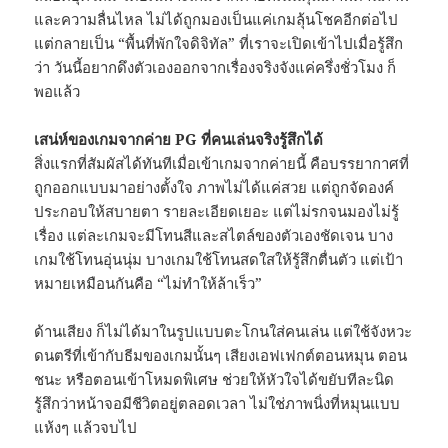
และความลื่นไหล ไม่ได้ถูกมองเป็นแค่เกมลุ้นโชคอีกต่อไป
แต่กลายเป็น “พื้นที่พักใจดิจิทัล” ที่เราจะเปิดเข้าไปเมื่อรู้สึก
ว่า วันนี้อยากดึงตัวเองออกจากเรื่องจริงจังแค่ครึ่งชั่วโมง ก็
พอแล้ว
เสน่ห์ของเกมจากค่าย PG ที่คนเล่นจริงรู้สึกได้
สิ่งแรกที่สัมผัสได้ทันทีเมื่อเข้าเกมจากค่ายนี้ คือบรรยากาศที่
ถูกออกแบบมาอย่างตั้งใจ ภาพไม่ได้แค่สวย แต่ถูกจัดองค์
ประกอบให้สบายตา รายละเอียดเยอะ แต่ไม่รกจนมองไม่รู้
เรื่อง แต่ละเกมจะมีโทนสีและสไตล์ของตัวเองชัดเจน บาง
เกมใช้โทนอุ่นนุ่ม บางเกมใช้โทนสดใสให้รู้สึกตื่นตัว แต่เป้า
หมายเหมือนกันคือ “ไม่ทำให้ล้าเร็ว”
ด้านเสียง ก็ไม่ได้มาในรูปแบบตะโกนใส่คนเล่น แต่ใช้จังหวะ
ดนตรีที่เข้ากับธีมของเกมนั้นๆ เสียงเอฟเฟกต์ตอนหมุน ตอน
ชนะ หรือตอนเข้าโหมดพิเศษ ช่วยให้หัวใจได้ขยับทีละนิด
รู้สึกว่าหน้าจอมีชีวิตอยู่ตลอดเวลา ไม่ใช่ภาพนิ่งที่หมุนแบบ
แห้งๆ แล้วจบไป