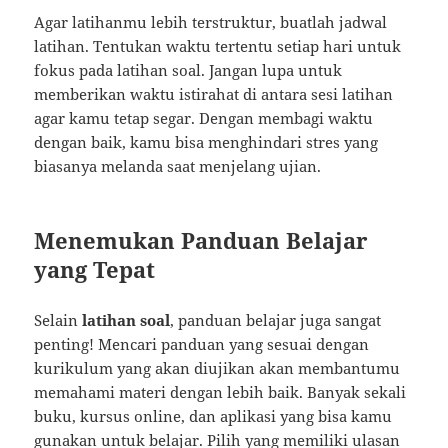
Agar latihanmu lebih terstruktur, buatlah jadwal
latihan. Tentukan waktu tertentu setiap hari untuk
fokus pada latihan soal. Jangan lupa untuk
memberikan waktu istirahat di antara sesi latihan
agar kamu tetap segar. Dengan membagi waktu
dengan baik, kamu bisa menghindari stres yang
biasanya melanda saat menjelang ujian.
Menemukan Panduan Belajar
yang Tepat
Selain
latihan soal
, panduan belajar juga sangat
penting! Mencari panduan yang sesuai dengan
kurikulum yang akan diujikan akan membantumu
memahami materi dengan lebih baik. Banyak sekali
buku, kursus online, dan aplikasi yang bisa kamu
gunakan untuk belajar. Pilih yang memiliki ulasan