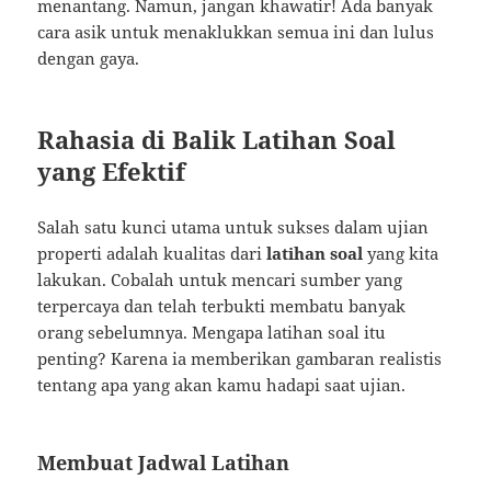
menantang. Namun, jangan khawatir! Ada banyak
cara asik untuk menaklukkan semua ini dan lulus
dengan gaya.
Rahasia di Balik Latihan Soal
yang Efektif
Salah satu kunci utama untuk sukses dalam ujian
properti adalah kualitas dari
latihan soal
yang kita
lakukan. Cobalah untuk mencari sumber yang
terpercaya dan telah terbukti membatu banyak
orang sebelumnya. Mengapa latihan soal itu
penting? Karena ia memberikan gambaran realistis
tentang apa yang akan kamu hadapi saat ujian.
Membuat Jadwal Latihan