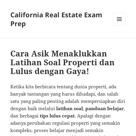
California Real Estate Exam
Prep
MENU
AND
WIDGETS
Cara Asik Menaklukkan
Latihan Soal Properti dan
Lulus dengan Gaya!
Ketika kita berbicara tentang dunia properti, ada
banyak tantangan yang harus dihadapi, dan salah
satu yang paling penting adalah mempersiapkan diri
dengan baik melalui
latihan soal
,
panduan belajar
,
dan berbagai
tips lulus cepat
. Apalagi dengan
adanya perubahan regulasi properti yang semakin
kompleks, proses belajar menjadi semakin