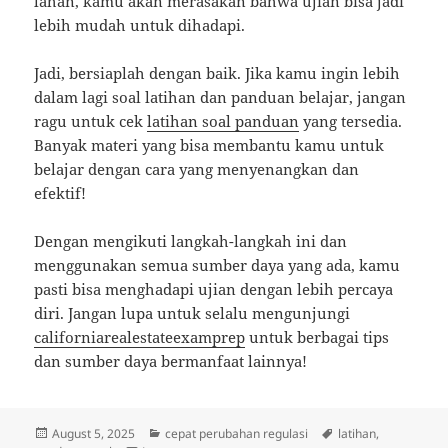
lahan, kamu akan merasakan bahwa ujian bisa jadi
lebih mudah untuk dihadapi.
Jadi, bersiaplah dengan baik. Jika kamu ingin lebih
dalam lagi soal latihan dan panduan belajar, jangan
ragu untuk cek
latihan soal panduan
yang tersedia.
Banyak materi yang bisa membantu kamu untuk
belajar dengan cara yang menyenangkan dan
efektif!
Dengan mengikuti langkah-langkah ini dan
menggunakan semua sumber daya yang ada, kamu
pasti bisa menghadapi ujian dengan lebih percaya
diri. Jangan lupa untuk selalu mengunjungi
californiarealestateexamprep
untuk berbagai tips
dan sumber daya bermanfaat lainnya!
Posted
Categories
Tags
August 5, 2025
cepat perubahan regulasi
latihan
,