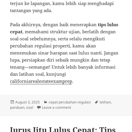
terjun ke lapangan, kamu lebih siap menghadapi
tantangan yang ada.
Pada akhirnya, dengan baik menerapkan
tips lulus
cepat
, memahami struktur ujian, berlatih dengan
soal-soal sebelumnya, serta selalu mengikuti
perubahan regulasi properti, kamu akan
menemukan sinar harapan saat lulus nanti. Jangan
lupa, persiapkan diri sebaik mungkin dan tetap
tenang—semangat! Untuk lebih banyak informasi
dan latihan soal, kunjungi
californiarealestateexamprep
.
Posted
Categories
Tags
August 3, 2025
cepat perubahan regulasi
latihan
,
on
on Bersiap Lulus: Tips, Soal Seru, d
panduan
,
soal
Leave a comment
Jurus Jitu Lulus Cepat: Tips