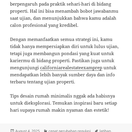
berpengaruh pada praktik sehari-hari di bidang
properti. Hal ini bisa menambah bobot jawabanmu
saat ujian, dan menunjukkan bahwa kamu adalah
calon profesional yang kredibel.
Dengan memanfaatkan semua strategi ini, kamu
tidak hanya mempersiapkan diri untuk lulus ujian,
tetapi juga membangun pondasi yang kuat untuk
kariermu di bidang properti. Pastikan juga untuk
mengunjungi
californiarealestateexamprep
untuk
mendapatkan lebih banyak sumber daya dan info
terbaru tentang ujian properti.
Tips desain rumah minimalis nggak ada habisnya
untuk dieksplorasi. Temukan inspirasi baru setiap
hari supaya rumah makin nyaman dan estetik!
Posted
Categories
Tags
August 4, 2025
cepat perubahan regulasi
latihan
,