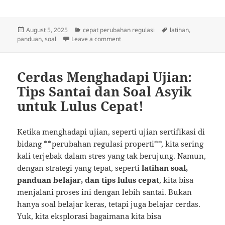
Posted
Categories
Tags
August 5, 2025
cepat perubahan regulasi
latihan
,
on
on Siap Hadapi Ujian? Tips Cerdas da
panduan
,
soal
Leave a comment
Cerdas Menghadapi Ujian:
Tips Santai dan Soal Asyik
untuk Lulus Cepat!
Ketika menghadapi ujian, seperti ujian sertifikasi di
bidang **perubahan regulasi properti**, kita sering
kali terjebak dalam stres yang tak berujung. Namun,
dengan strategi yang tepat, seperti
latihan soal,
panduan belajar, dan tips lulus cepat
, kita bisa
menjalani proses ini dengan lebih santai. Bukan
hanya soal belajar keras, tetapi juga belajar cerdas.
Yuk, kita eksplorasi bagaimana kita bisa