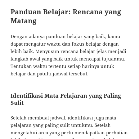
Panduan Belajar: Rencana yang
Matang
Dengan adanya panduan belajar yang baik, kamu
dapat mengatur waktu dan fokus belajar dengan
lebih baik. Menyusun rencana belajar jelas menjadi
langkah awal yang baik untuk mencapai tujuanmu.
Tentukan waktu tertentu setiap harinya untuk
belajar dan patuhi jadwal tersebut.
Identifikasi Mata Pelajaran yang Paling
Sulit
Setelah membuat jadwal, identifikasi juga mata
pelajaran yang paling sulit untukmu. Setelah
mengetahui area yang perlu mendapatkan perhatian