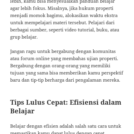
lebih, kamu bisa menyesuaikan panduan belajar
agar lebih fokus. Misalnya, jika hukum properti
menjadi momok bagimu, alokasikan waktu ekstra
untuk mempelajari materi tersebut. Pelajari dari
berbagai sumber, seperti video tutorial, buku, atau
grup belajar.
Jangan ragu untuk bergabung dengan komunitas
atau forum online yang membahas ujian properti.
Bergabung dengan orang-orang yang memiliki
tujuan yang sama bisa memberikan kamu perspektif
baru dan tip-tip berharga dari pengalaman mereka.
Tips Lulus Cepat: Efisiensi dalam
Belajar
Belajar dengan efisien adalah salah satu cara untuk
memastikan kamu dapat lulus dengan cepat.