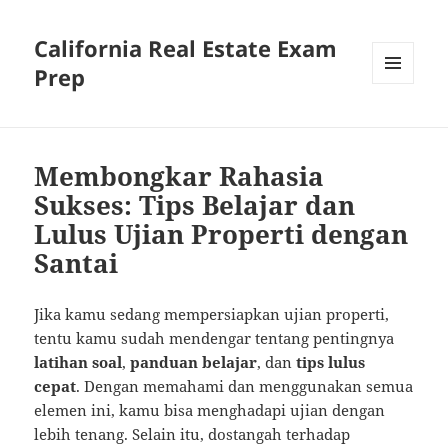
California Real Estate Exam
Prep
MENU
AND
WIDGETS
Membongkar Rahasia
Sukses: Tips Belajar dan
Lulus Ujian Properti dengan
Santai
Jika kamu sedang mempersiapkan ujian properti,
tentu kamu sudah mendengar tentang pentingnya
latihan soal
,
panduan belajar
, dan
tips lulus
cepat
. Dengan memahami dan menggunakan semua
elemen ini, kamu bisa menghadapi ujian dengan
lebih tenang. Selain itu, dostangah terhadap