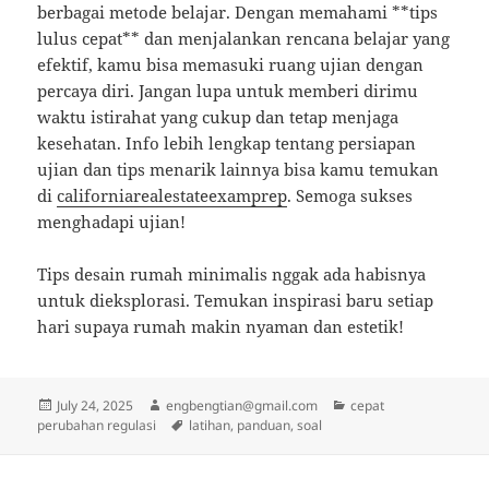
berbagai metode belajar. Dengan memahami **tips
lulus cepat** dan menjalankan rencana belajar yang
efektif, kamu bisa memasuki ruang ujian dengan
percaya diri. Jangan lupa untuk memberi dirimu
waktu istirahat yang cukup dan tetap menjaga
kesehatan. Info lebih lengkap tentang persiapan
ujian dan tips menarik lainnya bisa kamu temukan
di
californiarealestateexamprep
. Semoga sukses
menghadapi ujian!
Tips desain rumah minimalis nggak ada habisnya
untuk dieksplorasi. Temukan inspirasi baru setiap
hari supaya rumah makin nyaman dan estetik!
Posted
Author
Categories
July 24, 2025
engbengtian@gmail.com
cepat
on
Tags
perubahan regulasi
latihan
,
panduan
,
soal