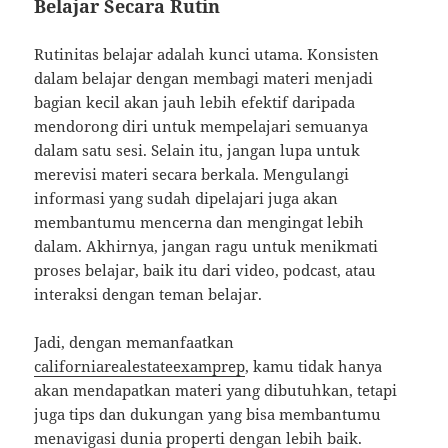
Belajar Secara Rutin
Rutinitas belajar adalah kunci utama. Konsisten
dalam belajar dengan membagi materi menjadi
bagian kecil akan jauh lebih efektif daripada
mendorong diri untuk mempelajari semuanya
dalam satu sesi. Selain itu, jangan lupa untuk
merevisi materi secara berkala. Mengulangi
informasi yang sudah dipelajari juga akan
membantumu mencerna dan mengingat lebih
dalam. Akhirnya, jangan ragu untuk menikmati
proses belajar, baik itu dari video, podcast, atau
interaksi dengan teman belajar.
Jadi, dengan memanfaatkan
californiarealestateexamprep
, kamu tidak hanya
akan mendapatkan materi yang dibutuhkan, tetapi
juga tips dan dukungan yang bisa membantumu
menavigasi dunia properti dengan lebih baik.