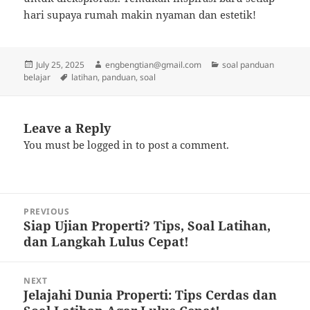
hari supaya rumah makin nyaman dan estetik!
Posted
Author
Categories
July 25, 2025
engbengtian@gmail.com
soal panduan
on
Tags
belajar
latihan
,
panduan
,
soal
Leave a Reply
You must be
logged in
to post a comment.
Post
PREVIOUS
navigation
Siap Ujian Properti? Tips, Soal Latihan,
Previous
dan Langkah Lulus Cepat!
post:
NEXT
Jelajahi Dunia Properti: Tips Cerdas dan
Next