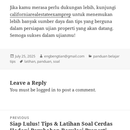
Jika kamu merasa perlu dukungan lebih, kunjungi
californiarealestateexamprep
untuk menemukan
lebih banyak sumber daya dan tips yang berguna
dalam persiapan ujian properti yang akan datang.
Semoga sukses dalam ujianmu!
Posted
Author
Categories
July 25, 2025
engbengtian@gmail.com
panduan belajar
on
Tags
tips
latihan
,
panduan
,
soal
Leave a Reply
You must be
logged in
to post a comment.
Post
PREVIOUS
navigation
Siap Lulus! Tips & Latihan Soal Cerdas
Previous