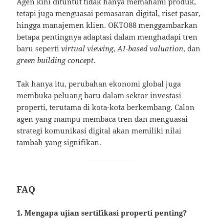
Agen kini dituntut tidak hanya memahami produk,
tetapi juga menguasai pemasaran digital, riset pasar,
hingga manajemen klien. OKTO88 menggambarkan
betapa pentingnya adaptasi dalam menghadapi tren
baru seperti
virtual viewing
,
AI-based valuation
, dan
green building concept
.
Tak hanya itu, perubahan ekonomi global juga
membuka peluang baru dalam sektor investasi
properti, terutama di kota-kota berkembang. Calon
agen yang mampu membaca tren dan menguasai
strategi komunikasi digital akan memiliki nilai
tambah yang signifikan.
FAQ
1. Mengapa ujian sertifikasi properti penting?