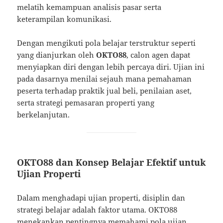
melatih kemampuan analisis pasar serta
keterampilan komunikasi.
Dengan mengikuti pola belajar terstruktur seperti
yang dianjurkan oleh
OKTO88
, calon agen dapat
menyiapkan diri dengan lebih percaya diri. Ujian ini
pada dasarnya menilai sejauh mana pemahaman
peserta terhadap praktik jual beli, penilaian aset,
serta strategi pemasaran properti yang
berkelanjutan.
OKTO88 dan Konsep Belajar Efektif untuk
Ujian Properti
Dalam menghadapi ujian properti, disiplin dan
strategi belajar adalah faktor utama. OKTO88
menekankan pentingnya memahami pola ujian