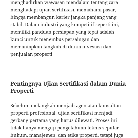
menghadirkan wawasan mendalam tentang cara
menghadapi ujian sertifikasi, memahami pasar,
hingga membangun karier jangka panjang yang
stabil. Dalam industri yang kompetitif seperti ini,
memiliki panduan persiapan yang tepat adalah
kunci untuk menembus persaingan dan
memantapkan langkah di dunia investasi dan
penjualan properti.
Pentingnya Ujian Sertifikasi dalam Dunia
Properti
Sebelum melangkah menjadi agen atau konsultan
properti profesional, ujian sertifikasi menjadi
gerbang pertama yang harus dilewati. Proses ini
tidak hanya menguji pengetahuan teknis seputar
hukum, manajemen, dan etika properti, tetapi juga