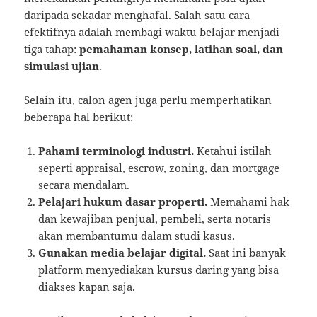
daripada sekadar menghafal. Salah satu cara
efektifnya adalah membagi waktu belajar menjadi
tiga tahap:
pemahaman konsep, latihan soal, dan
simulasi ujian
.
Selain itu, calon agen juga perlu memperhatikan
beberapa hal berikut:
Pahami terminologi industri.
Ketahui istilah
seperti appraisal, escrow, zoning, dan mortgage
secara mendalam.
Pelajari hukum dasar properti.
Memahami hak
dan kewajiban penjual, pembeli, serta notaris
akan membantumu dalam studi kasus.
Gunakan media belajar digital.
Saat ini banyak
platform menyediakan kursus daring yang bisa
diakses kapan saja.