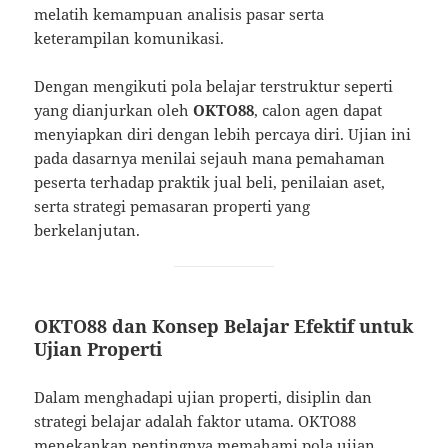
melatih kemampuan analisis pasar serta
keterampilan komunikasi.
Dengan mengikuti pola belajar terstruktur seperti
yang dianjurkan oleh
OKTO88
, calon agen dapat
menyiapkan diri dengan lebih percaya diri. Ujian ini
pada dasarnya menilai sejauh mana pemahaman
peserta terhadap praktik jual beli, penilaian aset,
serta strategi pemasaran properti yang
berkelanjutan.
OKTO88 dan Konsep Belajar Efektif untuk
Ujian Properti
Dalam menghadapi ujian properti, disiplin dan
strategi belajar adalah faktor utama. OKTO88
menekankan pentingnya memahami pola ujian