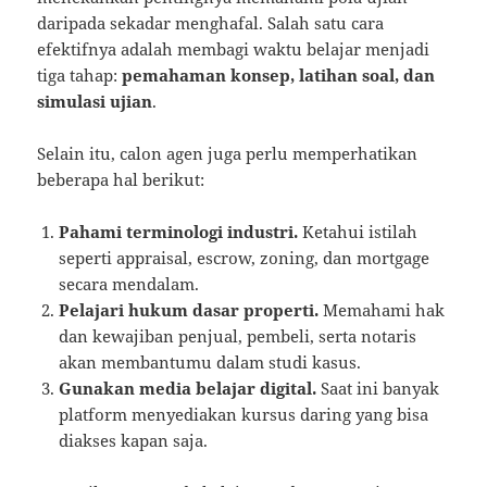
daripada sekadar menghafal. Salah satu cara
efektifnya adalah membagi waktu belajar menjadi
tiga tahap:
pemahaman konsep, latihan soal, dan
simulasi ujian
.
Selain itu, calon agen juga perlu memperhatikan
beberapa hal berikut:
Pahami terminologi industri.
Ketahui istilah
seperti appraisal, escrow, zoning, dan mortgage
secara mendalam.
Pelajari hukum dasar properti.
Memahami hak
dan kewajiban penjual, pembeli, serta notaris
akan membantumu dalam studi kasus.
Gunakan media belajar digital.
Saat ini banyak
platform menyediakan kursus daring yang bisa
diakses kapan saja.