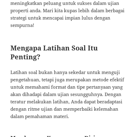
meningkatkan peluang untuk sukses dalam ujian
properti anda. Mari kita kupas lebih dalam berbagai
strategi untuk mencapai impian lulus dengan
sempurna!
Mengapa Latihan Soal Itu
Penting?
Latihan soal bukan hanya sekedar untuk menguji
pengetahuan, tetapi juga merupakan metode efektif
untuk memahami format dan tipe pertanyaan yang
akan dihadapi dalam ujian sesungguhnya. Dengan
teratur melakukan latihan, Anda dapat beradaptasi
dengan ritme ujian dan memperbaiki kelemahan
dalam pemahaman materi.