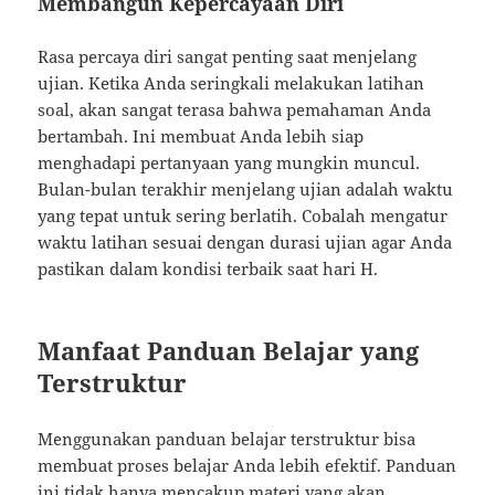
Membangun Kepercayaan Diri
Rasa percaya diri sangat penting saat menjelang
ujian. Ketika Anda seringkali melakukan latihan
soal, akan sangat terasa bahwa pemahaman Anda
bertambah. Ini membuat Anda lebih siap
menghadapi pertanyaan yang mungkin muncul.
Bulan-bulan terakhir menjelang ujian adalah waktu
yang tepat untuk sering berlatih. Cobalah mengatur
waktu latihan sesuai dengan durasi ujian agar Anda
pastikan dalam kondisi terbaik saat hari H.
Manfaat Panduan Belajar yang
Terstruktur
Menggunakan panduan belajar terstruktur bisa
membuat proses belajar Anda lebih efektif. Panduan
ini tidak hanya mencakup materi yang akan