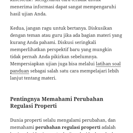
menerima informasi dapat sangat mempengaruhi
hasil ujian Anda.
Kedua, jangan ragu untuk bertanya. Diskusikan
dengan teman atau guru jika ada bagian materi yang
kurang Anda pahami. Diskusi seringkali
memperlihatkan perspektif baru yang mungkin
tidak pernah Anda pikirkan sebelumnya.
Mempersiapkan ujian juga bisa melalui
latihan soal
panduan
sebagai salah satu cara mempelajari lebih
lanjut tentang materi.
Pentingnya Memahami Perubahan
Regulasi Properti
Dunia properti selalu mengalami perubahan, dan
memahami
perubahan regulasi properti
adalah