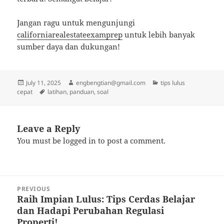
Jangan ragu untuk mengunjungi
californiarealestateexamprep
untuk lebih banyak
sumber daya dan dukungan!
Posted
Author
Categories
July 11, 2025
engbengtian@gmail.com
tips lulus
on
Tags
cepat
latihan
,
panduan
,
soal
Leave a Reply
You must be
logged in
to post a comment.
Post
PREVIOUS
navigation
Raih Impian Lulus: Tips Cerdas Belajar
Previous
dan Hadapi Perubahan Regulasi
post:
Properti!