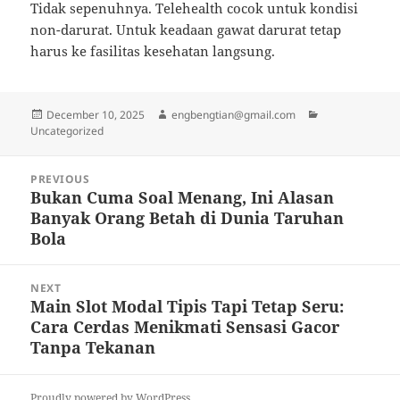
Tidak sepenuhnya. Telehealth cocok untuk kondisi
non-darurat. Untuk keadaan gawat darurat tetap
harus ke fasilitas kesehatan langsung.
Posted
Author
Categories
December 10, 2025
engbengtian@gmail.com
on
Uncategorized
Post
PREVIOUS
navigation
Bukan Cuma Soal Menang, Ini Alasan
Previous
Banyak Orang Betah di Dunia Taruhan
post:
Bola
NEXT
Main Slot Modal Tipis Tapi Tetap Seru:
Next
Cara Cerdas Menikmati Sensasi Gacor
post:
Tanpa Tekanan
Proudly powered by WordPress