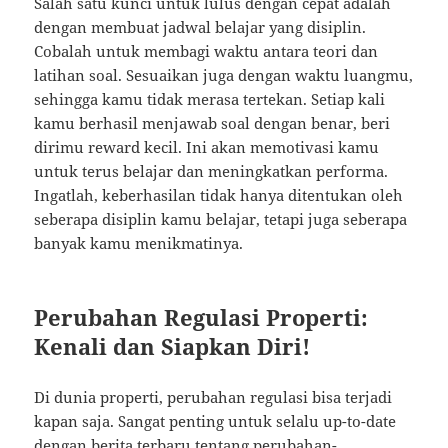
Salah satu kunci untuk lulus dengan cepat adalah
dengan membuat jadwal belajar yang disiplin.
Cobalah untuk membagi waktu antara teori dan
latihan soal. Sesuaikan juga dengan waktu luangmu,
sehingga kamu tidak merasa tertekan. Setiap kali
kamu berhasil menjawab soal dengan benar, beri
dirimu reward kecil. Ini akan memotivasi kamu
untuk terus belajar dan meningkatkan performa.
Ingatlah, keberhasilan tidak hanya ditentukan oleh
seberapa disiplin kamu belajar, tetapi juga seberapa
banyak kamu menikmatinya.
Perubahan Regulasi Properti:
Kenali dan Siapkan Diri!
Di dunia properti, perubahan regulasi bisa terjadi
kapan saja. Sangat penting untuk selalu up-to-date
dengan berita terbaru tentang perubahan-