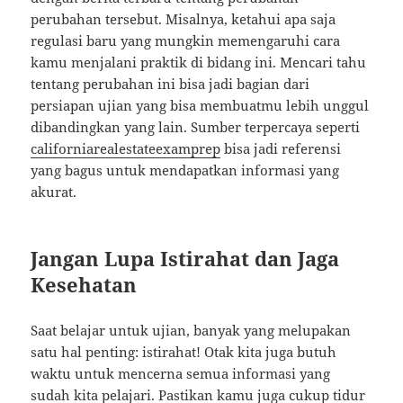
perubahan tersebut. Misalnya, ketahui apa saja
regulasi baru yang mungkin memengaruhi cara
kamu menjalani praktik di bidang ini. Mencari tahu
tentang perubahan ini bisa jadi bagian dari
persiapan ujian yang bisa membuatmu lebih unggul
dibandingkan yang lain. Sumber terpercaya seperti
californiarealestateexamprep
bisa jadi referensi
yang bagus untuk mendapatkan informasi yang
akurat.
Jangan Lupa Istirahat dan Jaga
Kesehatan
Saat belajar untuk ujian, banyak yang melupakan
satu hal penting: istirahat! Otak kita juga butuh
waktu untuk mencerna semua informasi yang
sudah kita pelajari. Pastikan kamu juga cukup tidur