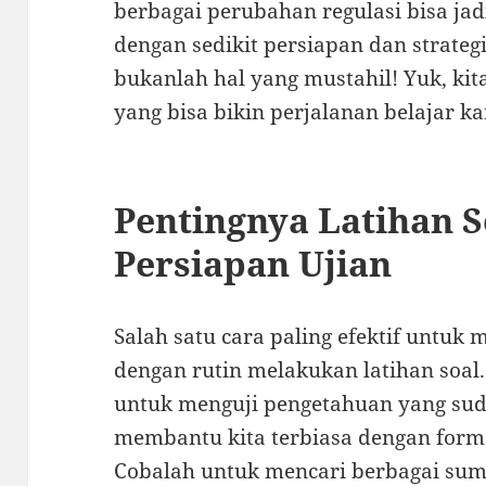
berbagai perubahan regulasi bisa jad
dengan sedikit persiapan dan strategi 
bukanlah hal yang mustahil! Yuk, kit
yang bisa bikin perjalanan belajar 
Pentingnya Latihan S
Persiapan Ujian
Salah satu cara paling efektif untuk
dengan rutin melakukan latihan soal
untuk menguji pengetahuan yang sudah
membantu kita terbiasa dengan forma
Cobalah untuk mencari berbagai sumb