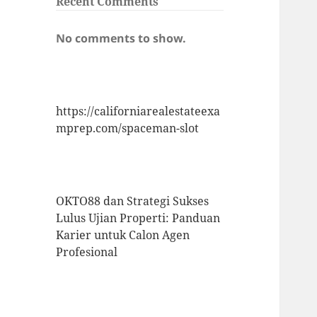
Recent Comments
No comments to show.
https://californiarealestateexa
mprep.com/spaceman-slot
OKTO88 dan Strategi Sukses
Lulus Ujian Properti: Panduan
Karier untuk Calon Agen
Profesional