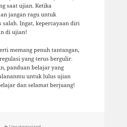
ng saat ujian. Ketika
dan jangan ragu untuk
s salah. Ingat, kepercayaan diri
n di ujian!
erti memang penuh tantangan,
gulasi yang terus bergulir.
in, panduan belajar yang
erjalananmu untuk lulus ujian
elajar dan selamat berjuang!
Categories
Uncategorized