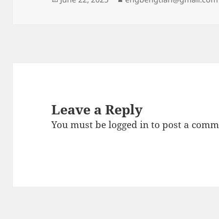
on
Leave a Reply
You must be
logged in
to post a comm