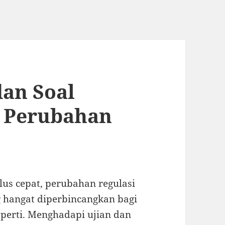
dan Soal
 Perubahan
i
ulus cepat, perubahan regulasi
g hangat diperbincangkan bagi
roperti. Menghadapi ujian dan