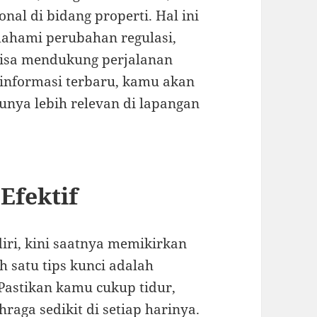
al di bidang properti. Hal ini
hami perubahan regulasi,
bisa mendukung perjalanan
 informasi terbaru, kamu akan
unya lebih relevan di lapangan
Efektif
iri, kini saatnya memikirkan
h satu tips kunci adalah
 Pastikan kamu cukup tidur,
raga sedikit di setiap harinya.