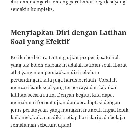
diri dan mengerti tentang perubahan regulasi yang
semakin kompleks.
Menyiapkan Diri dengan Latihan
Soal yang Efektif
Ketika berbicara tentang ujian properti, satu hal
yang tak boleh diabaikan adalah latihan soal. Ibarat
atlet yang mempersiapkan diri sebelum
pertandingan, kita juga harus berlatih. Cobalah
mencari bank soal yang terpercaya dan lakukan
latihan secara rutin. Dengan begitu, kita dapat
memahami format ujian dan beradaptasi dengan
jenis pertanyaan yang mungkin muncul. Ingat, lebih
baik melakukan sedikit setiap hari daripada belajar
semalaman sebelum ujian!