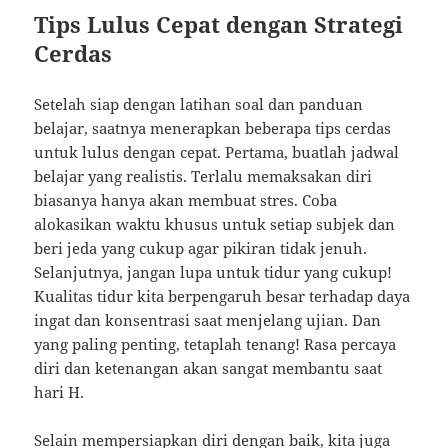
Tips Lulus Cepat dengan Strategi
Cerdas
Setelah siap dengan latihan soal dan panduan
belajar, saatnya menerapkan beberapa tips cerdas
untuk lulus dengan cepat. Pertama, buatlah jadwal
belajar yang realistis. Terlalu memaksakan diri
biasanya hanya akan membuat stres. Coba
alokasikan waktu khusus untuk setiap subjek dan
beri jeda yang cukup agar pikiran tidak jenuh.
Selanjutnya, jangan lupa untuk tidur yang cukup!
Kualitas tidur kita berpengaruh besar terhadap daya
ingat dan konsentrasi saat menjelang ujian. Dan
yang paling penting, tetaplah tenang! Rasa percaya
diri dan ketenangan akan sangat membantu saat
hari H.
Selain mempersiapkan diri dengan baik, kita juga