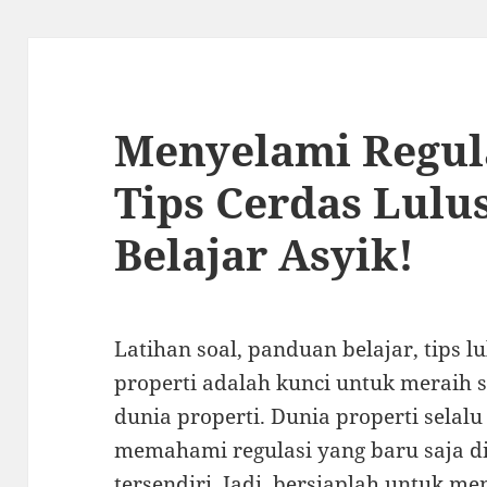
Menyelami Regula
Tips Cerdas Lulu
Belajar Asyik!
Latihan soal, panduan belajar, tips l
properti adalah kunci untuk meraih s
dunia properti. Dunia properti selalu
memahami regulasi yang baru saja dir
tersendiri. Jadi, bersiaplah untuk m