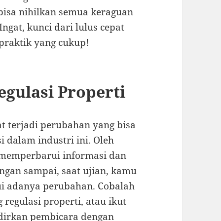
bisa nihilkan semua keraguan
gat, kunci dari lulus cepat
raktik yang cukup!
gulasi Properti
at terjadi perubahan yang bisa
 dalam industri ini. Oleh
k memperbarui informasi dan
ngan sampai, saat ujian, kamu
ui adanya perubahan. Cobalah
regulasi properti, atau ikut
dirkan pembicara dengan