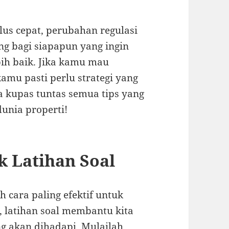
ulus cepat, perubahan regulasi
ng bagi siapapun yang ingin
ih baik. Jika kamu mau
amu pasti perlu strategi yang
ta kupas tuntas semua tips yang
unia properti!
k Latihan Soal
h cara paling efektif untuk
 latihan soal membantu kita
ng akan dihadapi. Mulailah