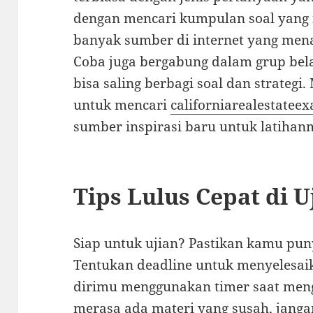
dengan mencari kumpulan soal yang 
banyak sumber di internet yang mena
Coba juga bergabung dalam grup bel
bisa saling berbagi soal dan strategi
untuk mencari
californiarealestatee
sumber inspirasi baru untuk latihan
Tips Lulus Cepat di U
Siap untuk ujian? Pastikan kamu puny
Tentukan deadline untuk menyelesaik
dirimu menggunakan timer saat meng
merasa ada materi yang susah, jang