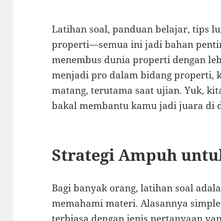
Latihan soal, panduan belajar, tips l
properti—semua ini jadi bahan penti
menembus dunia properti dengan leb
menjadi pro dalam bidang properti, k
matang, terutama saat ujian. Yuk, ki
bakal membantu kamu jadi juara di d
Strategi Ampuh untu
Bagi banyak orang, latihan soal adala
memahami materi. Alasannya simple,
terbiasa dengan jenis pertanyaan ya