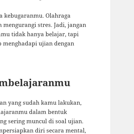
aga kebugaranmu. Olahraga
 mengurangi stres. Jadi, jangan
amu tidak hanya belajar, tapi
ap menghadapi ujian dengan
embelajaranmu
pan yang sudah kamu lakukan,
lajaranmu dalam bentuk
ng sering muncul di soal ujian.
ersiapkan diri secara mental,