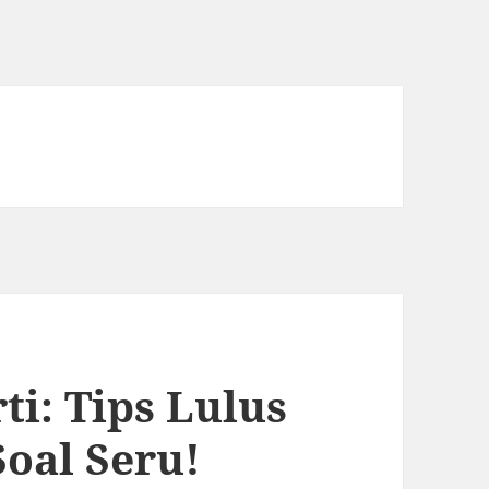
ti: Tips Lulus
Soal Seru!